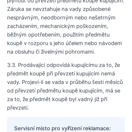
plynout od převzetí předmětu koupě kupujícím.
Záruka se nevztahuje na vady způsobené
nesprávným, neodborným nebo nešetrným
zacházením, mechanickým poškozením,
běžným opotřebením, použitím předmětu
koupě v rozporu s jeho účelem nebo návodem
na obsluhu či živelnými pohromami.
3.3. Prodávající odpovídá kupujícímu za to, že
předmět koupě při převzetí kupujícím nemá
vady. Projeví-li se vada v průběhu šesti měsíců
od převzetí předmětu koupě kupujícím, má se
za to, že předmět koupě byl vadný již při
převzetí.
Servisní místo pro vyřízení reklamace: