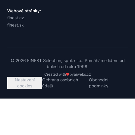
Webové stránky:
finest.cz
finest.sk
© 2026 FINEST Selection, spol. s r.o. Pomáháme lidem od
bolesti od roku 1998.
Created with
by
aiwebs.cz
Nastavení
Ochrana osobních
Obchodní
cookies
údajů
podmínky