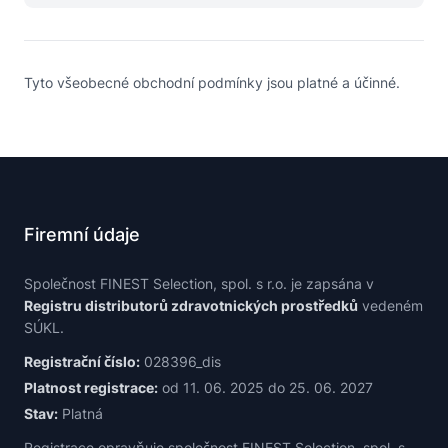
Tyto všeobecné obchodní podmínky jsou platné a účinné.
Firemní údaje
Společnost FINEST Selection, spol. s r.o. je zapsána v
Registru distributorů zdravotnických prostředků
vedeném
SÚKL.
Registrační číslo:
028396_dis
Platnost registrace:
od 11. 06. 2025 do 25. 06. 2027
Stav:
Platná
Registrace opravňuje společnost FINEST Selection, spol. s