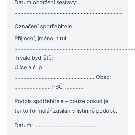
Datum obdržení sestavy:
........................................................................
Označení spotřebitele:
Příjmení, jméno, titul:
................................................................................
Trvalé bydliště:
Ulice a č. p.:
..................................................... Obec:
........................ PSČ: ............
Podpis spotřebitele – pouze pokud je
tento formulář zasílán v listinné podobě.
Datum: ..........................................