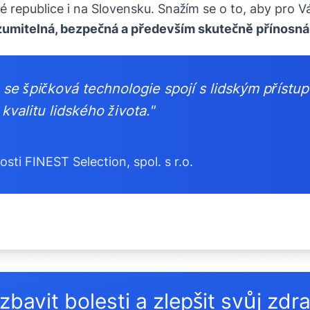
ké republice i na Slovensku. Snažím se o to, aby pro V
zumitelná, bezpečná a především skutečně přínosná
ž se špičková technologie spojí s lidským příst
kvalitu lidského života."
sti FINEST Selection, spol. s r.o.
bavit bolesti a zlepšit svůj zdr