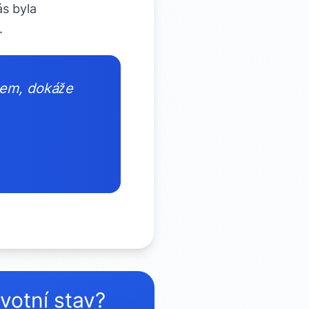
ás byla
.
upem, dokáže
avotní stav?