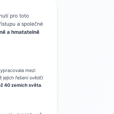
utí pro toto
řístupu a společné
čně a hmatatelně
 vypracovala mezi
jejich řešení svědčí
ež 40 zemích světa
.