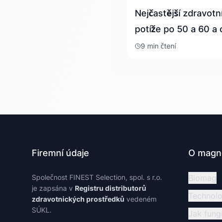
Nejčastější zdravotn
potíže po 50 a 60 a 
stane, když je bude
9 min
čtení
přehlížet
Firemní údaje
O magne
Společnost FINEST Selection, spol. s r.o.
Biomag
je zapsána v
Registru distributorů
Technolo
zdravotnických prostředků
vedeném
SÚKL.
Jak fung