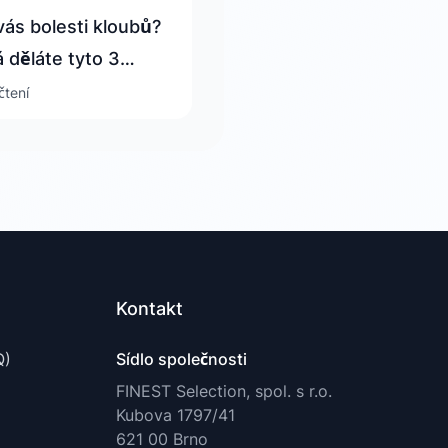
vás bolesti kloubů?
 děláte tyto 3
 každý den!
čtení
Kontakt
Q)
Sídlo společnosti
FINEST Selection, spol. s r.o.
Kubova 1797/41
621 00 Brno