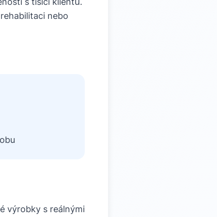
stí s tisíci klientů.
 rehabilitaci nebo
robu
ké výrobky s reálnými