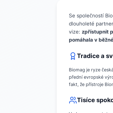
Se společností Bio
dlouholeté partne
vize:
zpřístupnit 
pomáhala v běžné
Tradice a sv
Biomag je ryze česká
přední evropské výro
fakt, že přístroje B
Tisíce spok