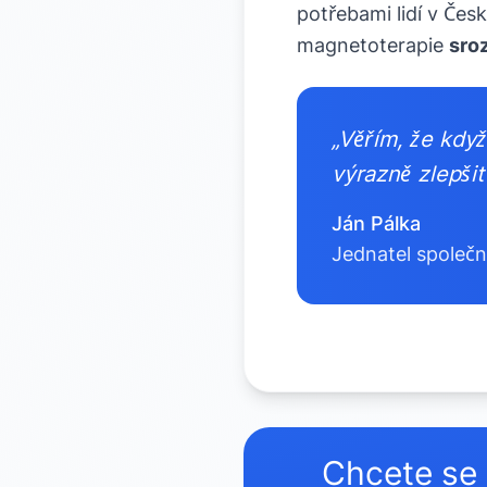
potřebami lidí v Čes
magnetoterapie
sro
„Věřím, že kdy
výrazně zlepšit 
Ján Pálka
Jednatel společno
Chcete se z