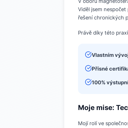
V oboru magnetoterapi
Viděl jsem nespočet p
řešení chronických po
Právě díky této praxi
Vlastním vývoj
Přísné certifik
100% výstupní
Moje mise: Tec
Mojí rolí ve společn