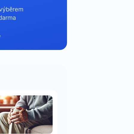
 výběrem
zdarma
e