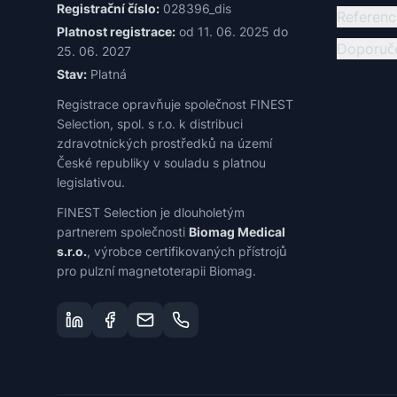
Registrační číslo:
028396_dis
Referenc
Platnost registrace:
od 11. 06. 2025 do
Doporuče
25. 06. 2027
Stav:
Platná
Registrace opravňuje společnost FINEST
Selection, spol. s r.o. k distribuci
zdravotnických prostředků na území
České republiky v souladu s platnou
legislativou.
FINEST Selection je dlouholetým
partnerem společnosti
Biomag Medical
s.r.o.
, výrobce certifikovaných přístrojů
pro pulzní magnetoterapii Biomag.