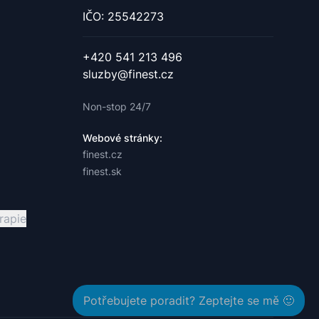
IČO: 25542273
+420 541 213 496
sluzby@finest.cz
Non-stop 24/7
Webové stránky:
finest.cz
finest.sk
rapie
Potřebujete poradit? Zeptejte se mě 🙂