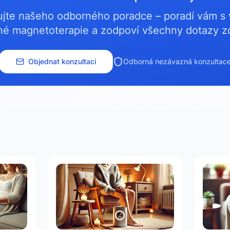
ujte našeho odborného poradce – poradí vám s
é magnetoterapie a zodpoví všechny dotazy 
Objednat konzultaci
Odborná nezávazná konzultac