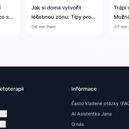
í
Jak si doma vytvořit
Trápí 
co se
léčebnou zónu: Tipy pro
Možná
te
zdravější a pohodlnější
chyby
8 min
čtení
7 min
život
toterapii
Informace
Často kladené otázky (FA
gie
AI Asistentka Jana
uje
O nás