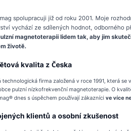
mag spolupracuji již od roku 2001. Moje rozhodn
rství vychází ze sdílených hodnot, odborného p
pulzní magnetoterapii lidem tak, aby jim skute
m životě.
ětová kvalita z Česka
 technologická firma založená v roce 1991, která se
bce pulzní nízkofrekvenční magnetoterapie. O kvalitě 
iomag® dnes s úspěchem používají zákazníci
ve více n
ojených klientů a osobní zkušenost