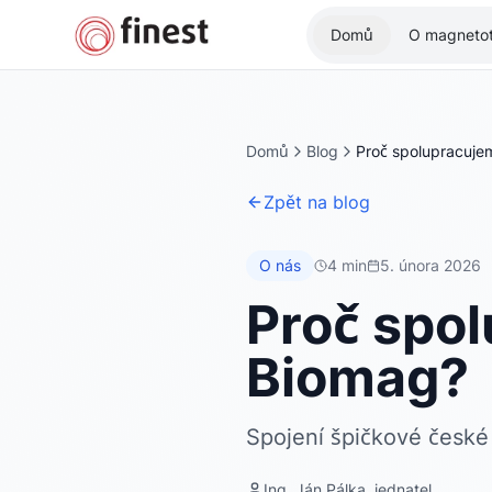
Domů
O magnetot
Domů
Blog
Proč spolupracuje
Zpět na blog
O nás
4 min
5. února 2026
Proč spol
Biomag?
Spojení špičkové české 
Ing. Ján Pálka, jednatel