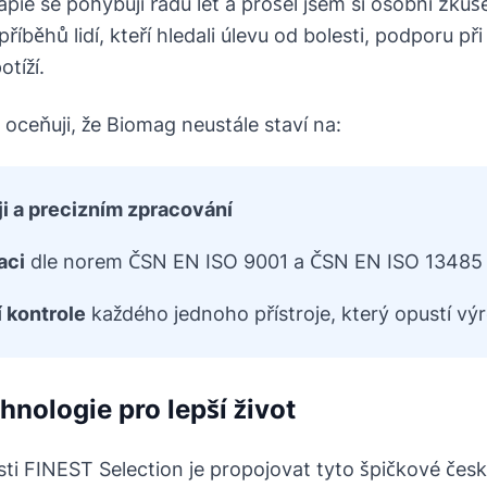
e se pohybuji řadu let a prošel jsem si osobní zkušeno
říběhů lidí, kteří hledali úlevu od bolesti, podporu při
tíží.
 oceňuji, že Biomag neustále staví na:
i a precizním zpracování
aci
dle norem ČSN EN ISO 9001 a ČSN EN ISO 13485
 kontrole
každého jednoho přístroje, který opustí vý
hnologie pro lepší život
osti FINEST Selection je propojovat tyto špičkové čes